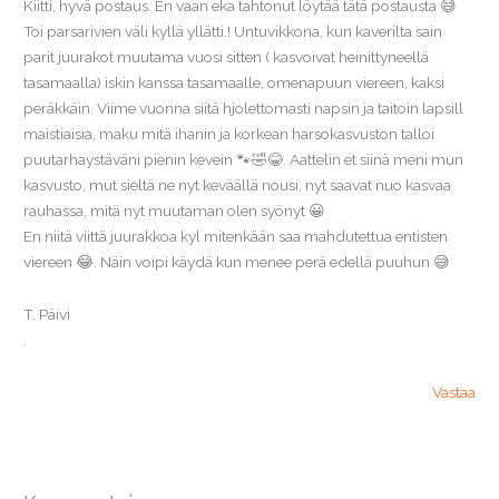
Kiitti, hyvä postaus. En vaan eka tahtonut löytää tätä postausta 😅
Toi parsarivien väli kyllä yllätti.! Untuvikkona, kun kaverilta sain
parit juurakot muutama vuosi sitten ( kasvoivat heinittyneellä
tasamaalla) iskin kanssa tasamaalle, omenapuun viereen, kaksi
peräkkäin. Viime vuonna siitä hjolettomasti napsin ja taitoin lapsill
maistiaisia, maku mitä ihanin ja korkean harsokasvuston talloi
puutarhaystäväni pienin kevein 🐾🤣😂. Aattelin et siinä meni mun
kasvusto, mut sieltä ne nyt keväällä nousi, nyt saavat nuo kasvaa
rauhassa, mitä nyt muutaman olen syönyt 😀
En niitä viittä juurakkoa kyl mitenkään saa mahdutettua entisten
viereen 😂. Näin voipi käydä kun menee perä edellä puuhun 😅
T. Päivi
.
Vastaa