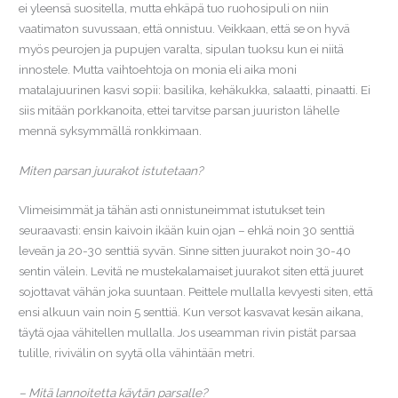
ei yleensä suositella, mutta ehkäpä tuo ruohosipuli on niin
vaatimaton suvussaan, että onnistuu. Veikkaan, että se on hyvä
myös peurojen ja pupujen varalta, sipulan tuoksu kun ei niitä
innostele. Mutta vaihtoehtoja on monia eli aika moni
matalajuurinen kasvi sopii: basilika, kehäkukka, salaatti, pinaatti. Ei
siis mitään porkkanoita, ettei tarvitse parsan juuriston lähelle
mennä syksymmällä ronkkimaan.
Miten parsan juurakot istutetaan?
VIimeisimmät ja tähän asti onnistuneimmat istutukset tein
seuraavasti: ensin kaivoin ikään kuin ojan – ehkä noin 30 senttiä
leveän ja 20-30 senttiä syvän. Sinne sitten juurakot noin 30-40
sentin välein. Levitä ne mustekalamaiset juurakot siten että juuret
sojottavat vähän joka suuntaan. Peittele mullalla kevyesti siten, että
ensi alkuun vain noin 5 senttiä. Kun versot kasvavat kesän aikana,
täytä ojaa vähitellen mullalla. Jos useamman rivin pistät parsaa
tulille, rivivälin on syytä olla vähintään metri.
– Mitä lannoitetta käytän parsalle?