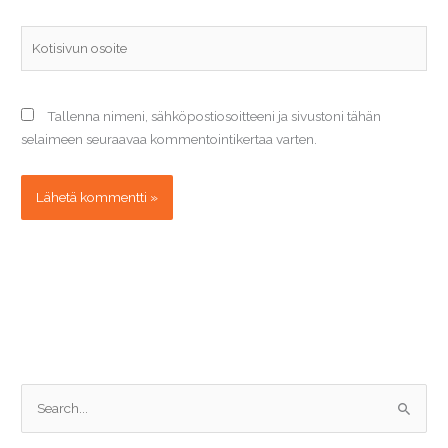
Kotisivun
osoite
Tallenna nimeni, sähköpostiosoitteeni ja sivustoni tähän
selaimeen seuraavaa kommentointikertaa varten.
S
e