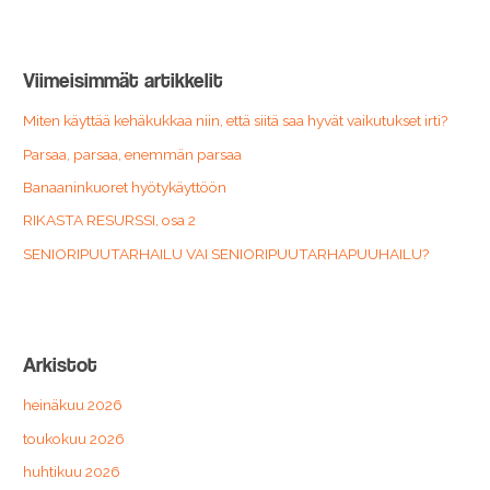
a
r
c
Viimeisimmät artikkelit
h
Miten käyttää kehäkukkaa niin, että siitä saa hyvät vaikutukset irti?
f
o
Parsaa, parsaa, enemmän parsaa
r
Banaaninkuoret hyötykäyttöön
:
RIKASTA RESURSSI, osa 2
SENIORIPUUTARHAILU VAI SENIORIPUUTARHAPUUHAILU?
Arkistot
heinäkuu 2026
toukokuu 2026
huhtikuu 2026