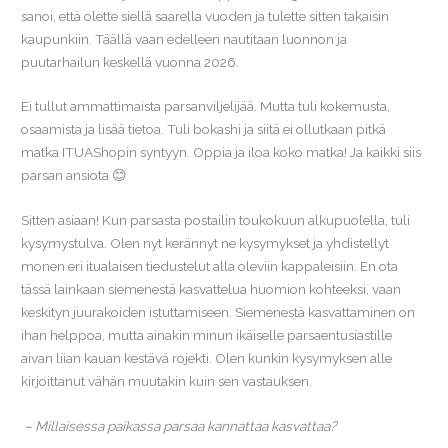
sanoi, että olette siellä saarella vuoden ja tulette sitten takaisin
kaupunkiin. Täällä vaan edelleen nautitaan luonnon ja
puutarhailun keskellä vuonna 2026.
Ei tullut ammattimaista parsanviljelijää. Mutta tuli kokemusta,
osaamista ja lisää tietoa. Tuli bokashi ja siitä ei ollutkaan pitkä
matka ITUAShopin syntyyn. Oppia ja iloa koko matka! Ja kaikki siis
parsan ansiota 😊
Sitten asiaan! Kun parsasta postailin toukokuun alkupuolella, tuli
kysymystulva. Olen nyt kerännyt ne kysymykset ja yhdistellyt
monen eri itualaisen tiedustelut alla oleviin kappaleisiin. En ota
tässä lainkaan siemenestä kasvattelua huomion kohteeksi, vaan
keskityn juurakoiden istuttamiseen. Siemenestä kasvattaminen on
ihan helppoa, mutta ainakin minun ikäiselle parsaentusiastille
aivan liian kauan kestävä rojekti. Olen kunkin kysymyksen alle
kirjoittanut vähän muutakin kuin sen vastauksen.
– Millaisessa paikassa parsaa kannattaa kasvattaa?