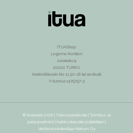
ITUAShop
Logomo Konttori
Junakatu 9
20100 TURKU
Keskiviikkoisin klo 11.30-16 tai sovitusti
Y-tunnus 1475757-3
© Itualaiset 2026 |
Tietosuojaseloste
|
Toimitus- ja
palautusehdot
| Kaikki oikeudet pidätetään |
Verkkosivutoteuttaja
Makum Oy