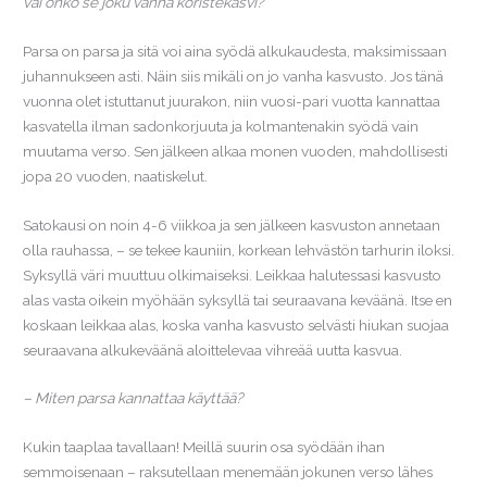
vai onko se joku vanha koristekasvi?
Parsa on parsa ja sitä voi aina syödä alkukaudesta, maksimissaan
juhannukseen asti. Näin siis mikäli on jo vanha kasvusto. Jos tänä
vuonna olet istuttanut juurakon, niin vuosi-pari vuotta kannattaa
kasvatella ilman sadonkorjuuta ja kolmantenakin syödä vain
muutama verso. Sen jälkeen alkaa monen vuoden, mahdollisesti
jopa 20 vuoden, naatiskelut.
Satokausi on noin 4-6 viikkoa ja sen jälkeen kasvuston annetaan
olla rauhassa, – se tekee kauniin, korkean lehvästön tarhurin iloksi.
Syksyllä väri muuttuu olkimaiseksi. Leikkaa halutessasi kasvusto
alas vasta oikein myöhään syksyllä tai seuraavana keväänä. Itse en
koskaan leikkaa alas, koska vanha kasvusto selvästi hiukan suojaa
seuraavana alkukeväänä aloittelevaa vihreää uutta kasvua.
– Miten parsa kannattaa käyttää?
Kukin taaplaa tavallaan! Meillä suurin osa syödään ihan
semmoisenaan – raksutellaan menemään jokunen verso lähes