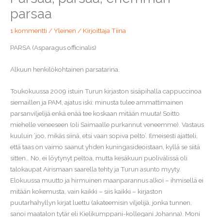
parsaa
1 kommentti
/
Yleinen
/ Kirjoittaja
Tiina
PARSA (Asparagus officinalis)
Alkuun henkilökohtainen parsatarina.
Toukokuussa 2009 istuin Turun kirjaston sisäpihalla cappuccinoa
siemaillen ja PAM, ajatus iski: minusta tulee ammattimainen
parsanviljelijä enkä enää tee koskaan mitään muuta! Soitto
miehelle veneeseen (oli Saimaalle purkannut veneemme). Vastaus
kuuluin ’joo, mikäs siinä, etsi vaan sopiva pelto’. Ilmeisesti ajatteli,
että taas on vaimo saanut yhden kuningasideoistaan, kyllä se siitä
sitten… No, ei löytynyt peltoa, mutta kesäkuun puolivälissä oli
talokaupat Airismaan saarella tehty ja Turun asunto myyty.
Elokuussa muutto ja hirmuinen maanparannus alkoi – ihmisellä ei
mitään kokemusta, vain kaikki – siis kaikki – kirjaston
puutarhahyllyn kirjat luettu (akateemisin viljelijä, jonka tunnen,
sanoi maatalon tytär eli Kielikumppani-kollegani Johanna). Moni