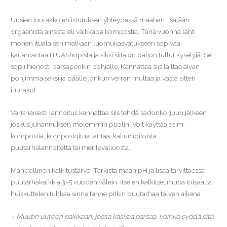
Uusien juurakkojen istutuksen yhteydessä maahan lisätään
orgaanista ainesta eli vaikkapa kompostia. Tänä vuonna lähti
monen itualaisen matkaan luomukasvatukseen sopivaa
karjanlantaa ITUAShopista ja siksi siitä on paljon tullut kyselyjä. Se
sopii hienosti parsapenkin pohjalle. Kannattaa siis laittaa aivan
pohjimmaiseksi ja päälle jonkun verran multaa ja vasta sitten
juurakot.
Varisnaisesti lannoitus kannattaa siis tehdä sadonkorjuun jälkeen
joskus juhannuksen molemmin puolin. Voit käyttää esim.
kompostia, kompostoitua lantaa, kaliumpitoista
puutarhalannoitetta tai merileväliuosta.
Mahdollinen kalkitustarve: Tarkista maan pH ja lisää tarvittaessa
puutarhakalkkia 3-5 vuoden välein. Itse en kalkitse, mutta toisaalta
huiskuttelen tuhkaa sinne tänne pitkin puutarhaa talven aikana.
– Muutin uuteen paikkaan, jossa kasvaa parsaa, voinko syödä sitä