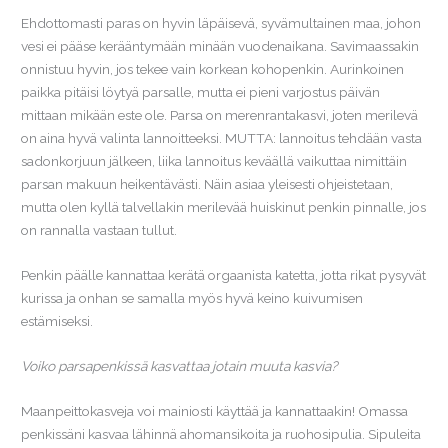
Ehdottomasti paras on hyvin läpäisevä, syvämultainen maa, johon
vesi ei pääse kerääntymään minään vuodenaikana. Savimaassakin
onnistuu hyvin, jos tekee vain korkean kohopenkin. Aurinkoinen
paikka pitäisi löytyä parsalle, mutta ei pieni varjostus päivän
mittaan mikään este ole. Parsa on merenrantakasvi, joten merilevä
on aina hyvä valinta lannoitteeksi. MUTTA: lannoitus tehdään vasta
sadonkorjuun jälkeen, liika lannoitus keväällä vaikuttaa nimittäin
parsan makuun heikentävästi. Näin asiaa yleisesti ohjeistetaan,
mutta olen kyllä talvellakin merilevää huiskinut penkin pinnalle, jos
on rannalla vastaan tullut.
Penkin päälle kannattaa kerätä orgaanista katetta, jotta rikat pysyvät
kurissa ja onhan se samalla myös hyvä keino kuivumisen
estämiseksi.
Voiko parsapenkissä kasvattaa jotain muuta kasvia?
Maanpeittokasveja voi mainiosti käyttää ja kannattaakin! Omassa
penkissäni kasvaa lähinnä ahomansikoita ja ruohosipulia. Sipuleita