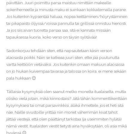
päivittäin. Juuri poimittu parsa maistuu nimittäin makealle
sokeriherneelle ja minusta maku ei suinkaan kokkailemalla parane.
Jos kuitenkin kypsentää haluaa, nopea keittäminen/höyrystäminen
tai pikapaisto öljyssä/voissa pannulla tai grillissä onnistuu hienosti.
Ja jos siis aivan tuoretta parsaa saa, sitä ei kannata missään
tapauksessa kuoria, koko verso on täysin syötävää!
Sadonkorjuu tehdään siten, että napsautetaan käsin verson
alaosasta poikki. Näin se katkeaa juuri siten, ettei jää puutunutta
vartta keittiöön vietäväksi. Jos kuitenkin omaan makuun alaosassa
on jo hiukan kuivempaa tavaraa ja talossa on koira, ei mene sekään
pala hukkaan 😊
Tällaisia kysymyksiä olen saanut melko monelta itualaiselta, mutta
olisiko vielä jotain, mikä kiinnostaisi? Jätä tähän kommenttikenttään
kysymyksesi tai omat parsavinkkisi, äläkä ihmettele, jos et heti sitä
näe. Näille sivustoille yrittää niin monet vähemmän kivat tahot
jättää viestejä, että olen päättänyt tarkistaa (ja useimmiten hylätä)
nämä viestit. Itualaisten viestit tietysti aina hyväksytään, oli asia mikä
hyvänsä 😊