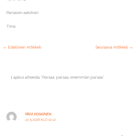
Parsaisin aatoksin
Tiina
←
Edellinen Artikkeli
Seuraava Artikkeli
→
1 ajatus aiheesta “Parsaa, parsaa, enemmän parsaa”
PÄIVI KOSKINEN
22.5.2026 KLO 10:12