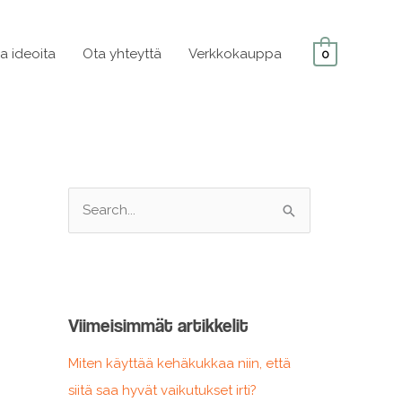
ja ideoita
Ota yhteyttä
Verkkokauppa
0
S
e
a
r
c
Viimeisimmät artikkelit
h
f
Miten käyttää kehäkukkaa niin, että
o
siitä saa hyvät vaikutukset irti?