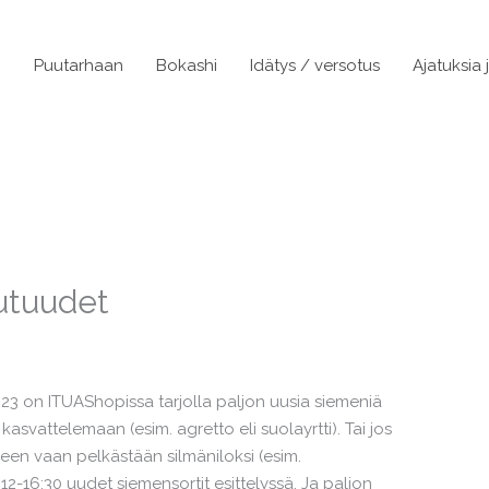
n
Puutarhaan
Bokashi
Idätys / versotus
Ajatuksia 
utuudet
23 on ITUAShopissa tarjolla paljon uusia siemeniä
kasvattelemaan (esim. agretto eli suolayrtti). Tai jos
seen vaan pelkästään silmäniloksi (esim.
 12-16:30 uudet siemensortit esittelyssä. Ja paljon