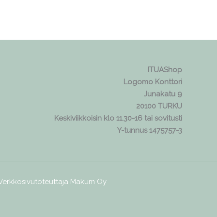
ITUAShop
Logomo Konttori
Junakatu 9
20100 TURKU
Keskiviikkoisin klo 11.30-16 tai sovitusti
Y-tunnus 1475757-3
 Verkkosivutoteuttaja
Makum Oy