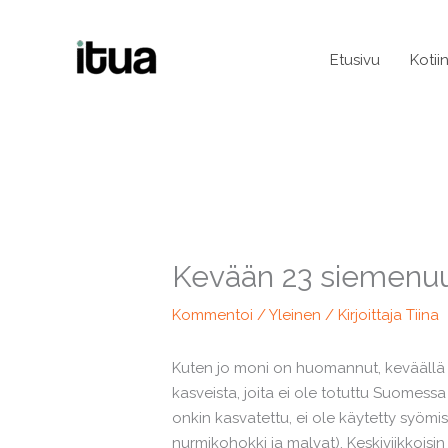
Siirry
sisältöön
Etusivu
Kotii
Kevään 23 siemenu
Kommentoi
/
Yleinen
/ Kirjoittaja
Tiina
Kuten jo moni on huomannut, keväällä 
kasveista, joita ei ole totuttu Suomessa 
onkin kasvatettu, ei ole käytetty syömi
nurmikohokki ja malvat). Keskiviikkoisin