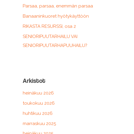
r
Parsaa, parsaa, enemmän parsaa
:
Banaaninkuoret hyötykäyttöön
RIKASTA RESURSSI, osa 2
SENIORIPUUTARHAILU VAI
SENIORIPUUTARHAPUUHAILU?
Arkistot
heinäkuu 2026
toukokuu 2026
huhtikuu 2026
marraskuu 2025
heinäkuu 2025