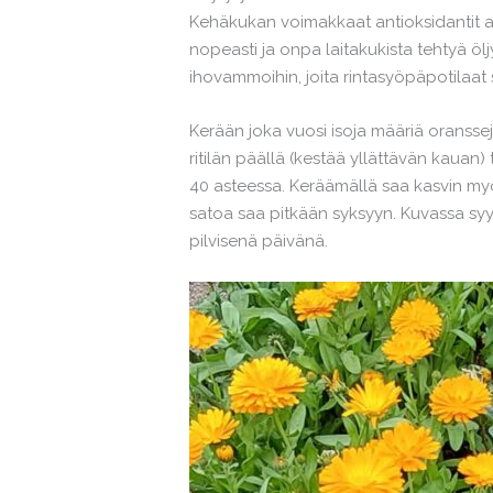
Kehäkukan voimakkaat antioksidantit
nopeasti ja onpa laitakukista tehtyä öl
ihovammoihin, joita rintasyöpäpotilaa
Kerään joka vuosi isoja määriä oranssej
ritilän päällä (kestää yllättävän kauan)
40 asteessa. Keräämällä saa kasvin myö
satoa saa pitkään syksyyn. Kuvassa sy
pilvisenä päivänä.