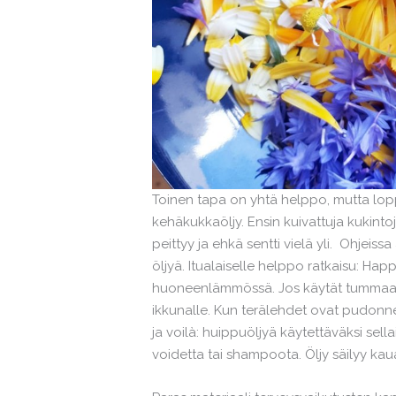
Toinen tapa on yhtä helppo, mutta lop
kehäkukkaöljy. Ensin kuivattuja kukintoja 
peittyy ja ehkä sentti vielä yli. Ohjeis
öljyä. Itualaiselle helppo ratkaisu: Hap
huoneenlämmössä. Jos käytät tummaa las
ikkunalle. Kun terälehdet ovat pudonnee
ja voilà: huippuöljyä käytettäväksi sel
voidetta tai shampoota. Öljy säilyy kaua