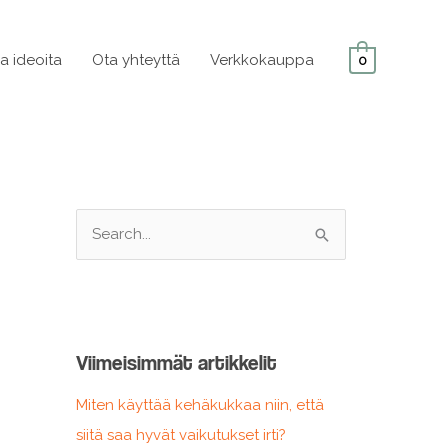
ja ideoita
Ota yhteyttä
Verkkokauppa
0
S
e
a
r
c
Viimeisimmät artikkelit
h
f
Miten käyttää kehäkukkaa niin, että
o
siitä saa hyvät vaikutukset irti?