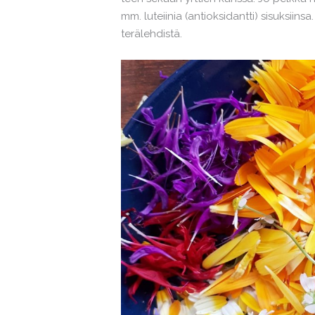
mm. luteiinia (antioksidantti) sisuksiins
terälehdistä.