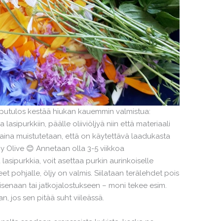
putulos kestää hiukan kauemmin valmistua:
lasipurkkiin, päälle oliiviöljyä niin että materiaali
sa aina muistutetaan, että on käytettävä laadukasta
py Olive 😊 Annetaan olla 3-5 viikkoa
ipurkkia, voit asettaa purkin aurinkoiselle
t pohjalle, öljy on valmis. Siilataan terälehdet pois
laisenaan tai jatkojalostukseen – moni tekee esim.
n, jos sen pitää suht viileässä.