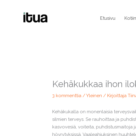
Siirry
sisältöön
Etusivu
Kotii
Kehäkukkaa ihon ilo
3 kommenttia
/
Yleinen
/ Kirjoittaja
Tiin
Kehäkukalla on monenlaisia terveysvaik
silmien terveys. Se rauhoittaa ja puhdist
kasvovesiä, voiteita, puhdistusmaitoja ja
höyrytyksissä. Vaaleahiuksinen huuhtel