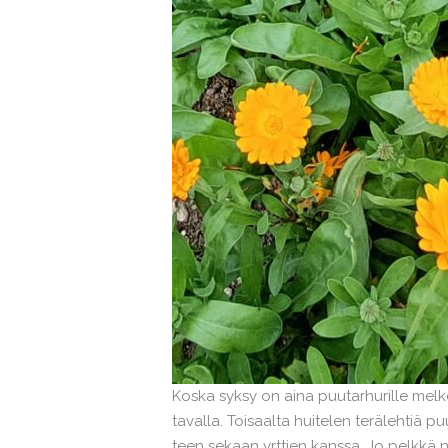
Koska syksy on aina puutarhurille melk
tavalla. Toisaalta huitelen terälehtiä p
teen sekaan yrttien kanssa. Jo pelkkä 