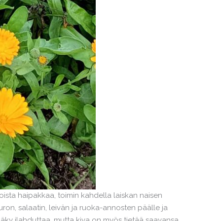
oista haipakkaa, toimin kahdella laiskan naisen
uuron, salaatin, leivän ja ruoka-annosten päälle ja
näky ilahduttaa, mutta kiva on myös tietää saavansa