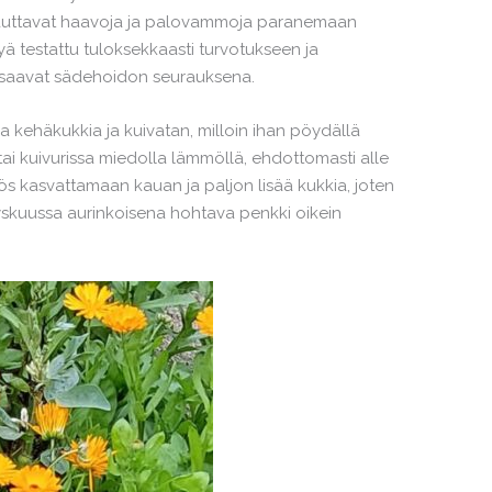
 auttavat haavoja ja palovammoja paranemaan
jyä testattu tuloksekkaasti turvotukseen ja
t saavat sädehoidon seurauksena.
a kehäkukkia ja kuivatan, milloin ihan pöydällä
 tai kuivurissa miedolla lämmöllä, ehdottomasti alle
s kasvattamaan kauan ja paljon lisää kukkia, joten
yskuussa aurinkoisena hohtava penkki oikein