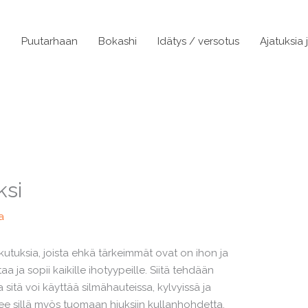
n
Puutarhaan
Bokashi
Idätys / versotus
Ajatuksia 
ksi
a
utuksia, joista ehkä tärkeimmät ovat on ihon ja
aa ja sopii kaikille ihotyypeille. Siitä tehdään
 sitä voi käyttää silmähauteissa, kylvyissä ja
ee sillä myös tuomaan hiuksiin kullanhohdetta.