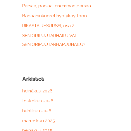
r
Parsaa, parsaa, enemmän parsaa
:
Banaaninkuoret hyötykäyttöön
RIKASTA RESURSSI, osa 2
SENIORIPUUTARHAILU VAI
SENIORIPUUTARHAPUUHAILU?
Arkistot
heinäkuu 2026
toukokuu 2026
huhtikuu 2026
marraskuu 2025
heinäkuu 2025