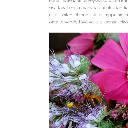
Paras materiaali terveysvaikutusten ka
sisältävät eniten vahvaa antioksidantti
niitä lisäilen lähinnä kukkakimppuihin en
oma tervehdyttävä vaikutuksensa, eikö