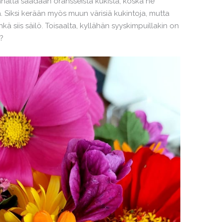
nnalta saadaan oransseista kukista, koska ne
a. Siksi kerään myös muun värisiä kukintoja, mutta
kä siis säilö. Toisaalta, kyllähän syyskimpuillakin on
?